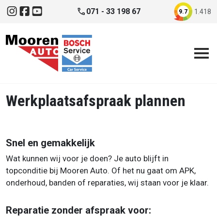
Direct naar inhoud
phone
071 - 33 198 67
1.418
9.7
Instagram
Facebook
YouTube
Werkplaatsafspraak plannen
Snel en gemakkelijk
Wat kunnen wij voor je doen? Je auto blijft in
topconditie bij Mooren Auto. Of het nu gaat om APK,
onderhoud, banden of reparaties, wij staan voor je klaar.
Reparatie zonder afspraak voor: