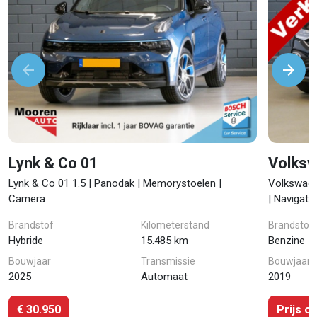
arrow_back
arrow_forward
Volgende
Vori
Lynk & Co 01
Volksw
Lynk & Co 01 1.5 | Panodak | Memorystoelen |
Volkswage
Camera
| Navigatie
Brandstof
Kilometerstand
Brandstof
Hybride
15.485 km
Benzine
Bouwjaar
Transmissie
Bouwjaar
2025
Automaat
2019
€ 30.950
Prijs o