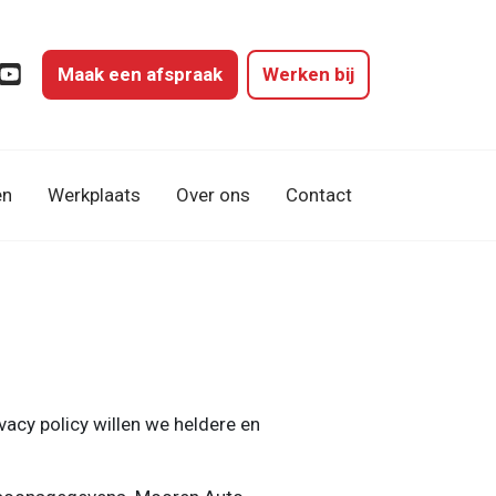
Maak een afspraak
Werken bij
gram
cebook
YouTube
en
Werkplaats
Over ons
Contact
cy policy willen we heldere en