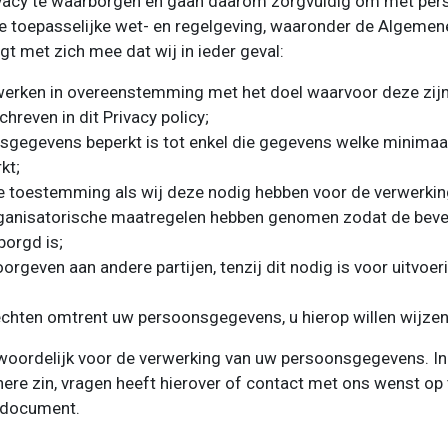
rivacy te waarborgen en gaan daarom zorgvuldig om met p
 de toepasselijke wet- en regelgeving, waaronder de Algeme
 met zich mee dat wij in ieder geval:
rken in overeenstemming met het doel waarvoor deze zijn v
reven in dit Privacy policy;
gegevens beperkt is tot enkel die gegevens welke minimaal
kt;
ke toestemming als wij deze nodig hebben voor de verwerk
ganisatorische maatregelen hebben genomen zodat de bevei
orgd is;
geven aan andere partijen, tenzij dit nodig is voor uitvoe
echten omtrent uw persoonsgegevens, u hierop willen wijzen
twoordelijk voor de verwerking van uw persoonsgegevens. I
nere zin, vragen heeft hierover of contact met ons wenst op 
 document.