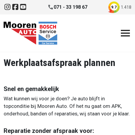
Direct naar inhoud
phone
071 - 33 198 67
1.418
9.7
Instagram
Facebook
YouTube
Werkplaatsafspraak plannen
Snel en gemakkelijk
Wat kunnen wij voor je doen? Je auto blijft in
topconditie bij Mooren Auto. Of het nu gaat om APK,
onderhoud, banden of reparaties, wij staan voor je klaar.
Reparatie zonder afspraak voor: