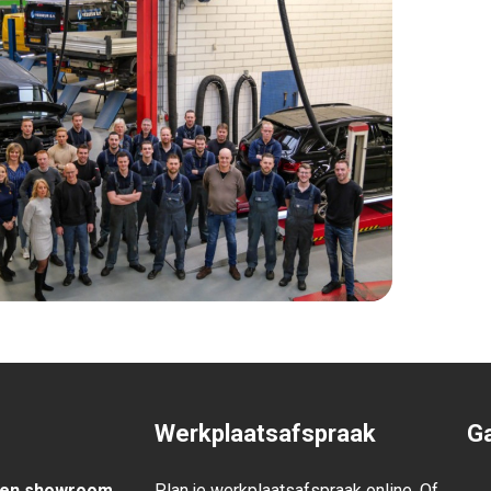
Werkplaatsafspraak
Ga
den showroom
Plan je werkplaatsafspraak online. Of