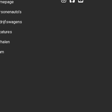
mepage
Instagram
Facebook
YouTube
rsonenauto’s
drijfswagens
catures
rhalen
am