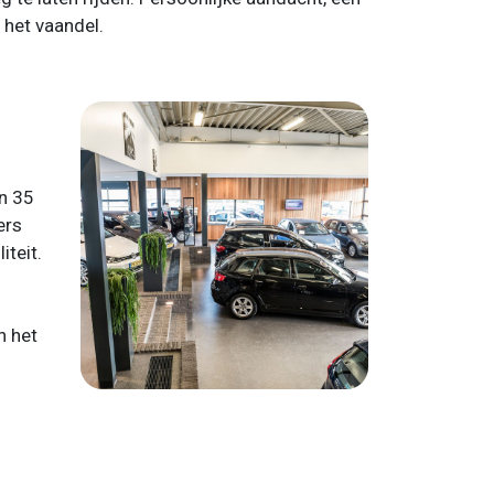
 het vaandel.
en 35
ers
iteit.
n het