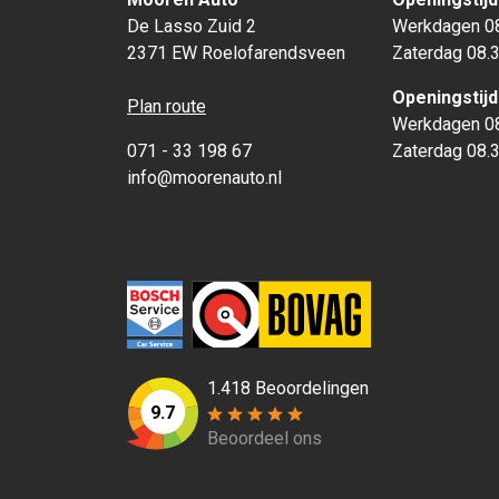
De Lasso Zuid 2
Werkdagen 08
2371 EW Roelofarendsveen
Zaterdag 08.3
Openingstij
Plan route
Werkdagen 08
071 - 33 198 67
Zaterdag 08.3
info@moorenauto.nl
1.418 Beoordelingen
9.7
Beoordeel ons