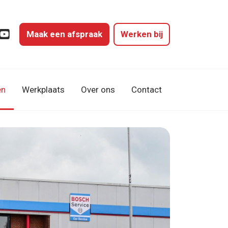
Maak een afspraak
Werken bij
gram
cebook
YouTube
en
Werkplaats
Over ons
Contact