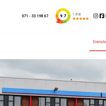
1.418
9.7
071 - 33 198 67
Insta
Fa
Dienst