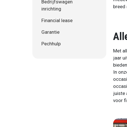
Bedrijfswagen
breed 
inrichting
Financial lease
Garantie
All
Pechhulp
Met al
jaar u
bieden
In onz
occasi
occasi
juiste
voor f