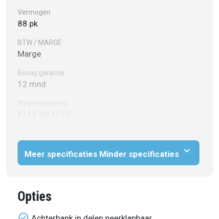
Vermogen
88 pk
BTW / MARGE
Marge
Bovag garantie
12 mnd.
Wegenbelasting
€119 tot €129
expand_more
Meer specificaties
Minder specificaties
Opties
check_circle
Achterbank in delen neerklapbaar