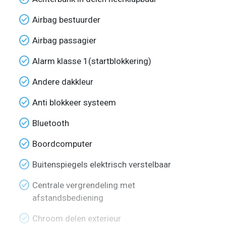
check_circle
Airbag bestuurder
check_circle
Airbag passagier
check_circle
Alarm klasse 1(startblokkering)
check_circle
Andere dakkleur
check_circle
Anti blokkeer systeem
check_circle
Bluetooth
check_circle
Boordcomputer
check_circle
Buitenspiegels elektrisch verstelbaar
check_circle
Centrale vergrendeling met
afstandsbediening
check_circle
Chroom delen exterieur