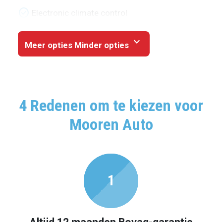
check_circle
Electronic climate control
expand_more
Meer opties
Minder opties
4 Redenen om te kiezen voor
Mooren Auto