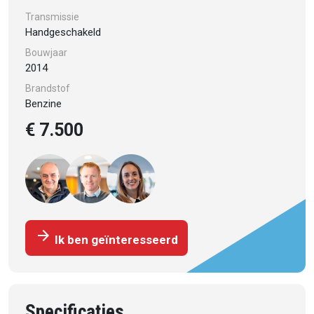
Transmissie
Handgeschakeld
Bouwjaar
2014
Brandstof
Benzine
€ 7.500
arrow_forward
Ik ben geïnteresseerd
Specificaties