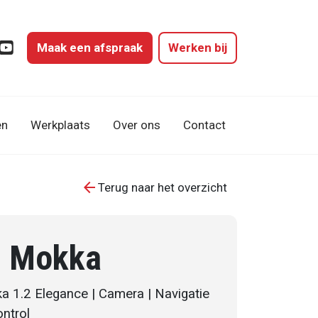
Maak een afspraak
Werken bij
gram
cebook
YouTube
en
Werkplaats
Over ons
Contact
arrow_back
Terug naar het overzicht
l Mokka
a 1.2 Elegance | Camera | Navigatie
ontrol