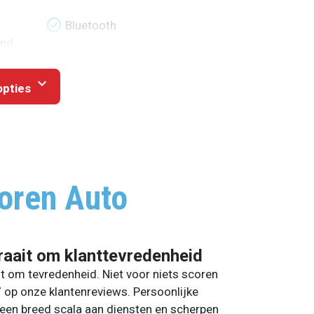
check_circle
Bluetooth
end
expand_more
opties
oren Auto
raait om klanttevredenheid
it om tevredenheid. Niet voor niets scoren
7 op onze klantenreviews. Persoonlijke
een breed scala aan diensten en scherpen