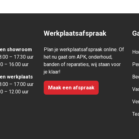
Werkplaatsafspraak
Ga
den showroom
Plan je werkplaatsafspraak online. Of
Ho
.00 – 17.30 uur
het nu gaat om APK, onderhoud,
0 – 16.00 uur
banden of reparaties, wij staan voor
Pe
je klaar!
den werkplaats
Be
.00 – 17.00 uur
Maak een afspraak
Va
0 – 12.00 uur
Ve
Te