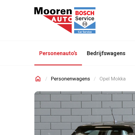
Direct naar inhoud
Personenauto’s
Bedrijfswagens
home
Personenwagens
Opel Mokka
Mooren Auto