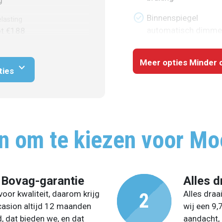
check_circle
Binnenspiegel
lasting
automatisch dimm
ot €188
Meer opties
Minder 
expand_more
ties
n om te kiezen voor Mo
 Bovag-garantie
Alles d
oor kwaliteit, daarom krijg
Alles draa
casion altijd 12 maanden
wij een 9,
, dat bieden we, en dat
aandacht, 