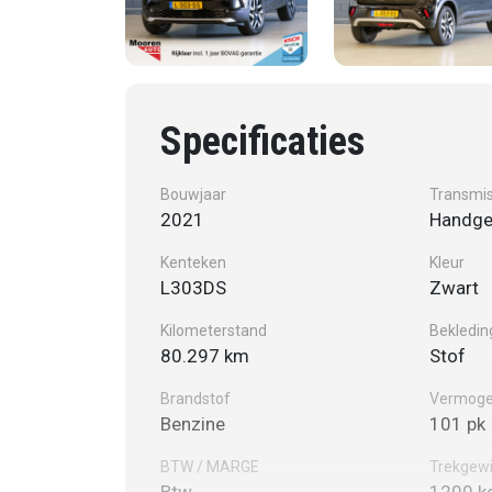
Specificaties
Bouwjaar
Transmis
2021
Handge
Kenteken
Kleur
L303DS
Zwart
Kilometerstand
Bekledin
80.297 km
Stof
Brandstof
Vermog
Benzine
101 pk
BTW / MARGE
Trekgewi
Btw
1200 k