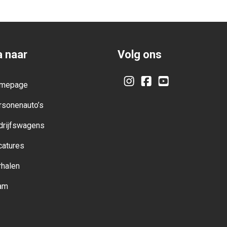
 naar
Volg ons
mepage
Instagram
Facebook
YouTube
rsonenauto’s
drijfswagens
catures
rhalen
am