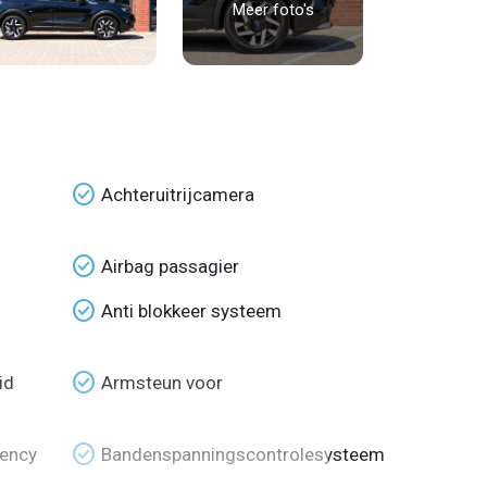
Meer foto's
check_circle
Achteruitrijcamera
check_circle
Airbag passagier
check_circle
Anti blokkeer systeem
check_circle
id
Armsteun voor
check_circle
ency
Bandenspanningscontrolesysteem