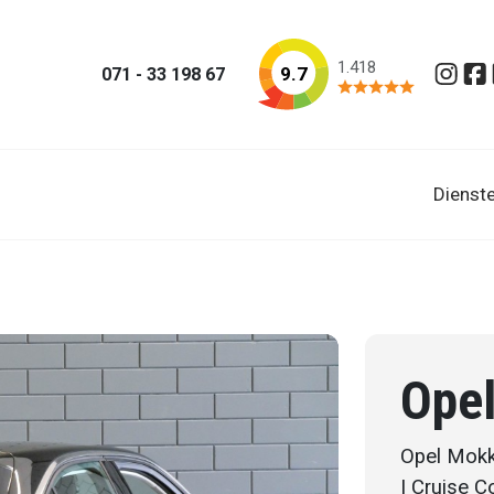
1.418
9.7
071 - 33 198 67
Insta
Fa
Dienst
Ope
Opel Mokk
| Cruise C