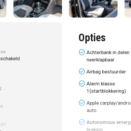
Opties
check_circle
sie
Achterbank in delen
schakeld
neerklapbaar
check_circle
Airbag bestuurder
check_circle
Alarm klasse
g
1(startblokkering)
check_circle
Apple carplay/andro
en
auto
check_circle
Autonomous emerg
cht
braking
g