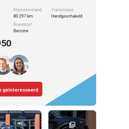
Kilometerstand
Transmissie
80.297 km
Handgeschakeld
Brandstof
Benzine
950
n geïnteresseerd
photo_library