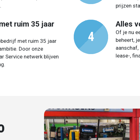
.
prijzen st
 met ruim 35 jaar
Alles v
Of je nu 
beheert, j
bedrijf met ruim 35 jaar
aanschaf,
 ambitie. Door onze
lease-, fi
ar Service netwerk blijven
ng.
o