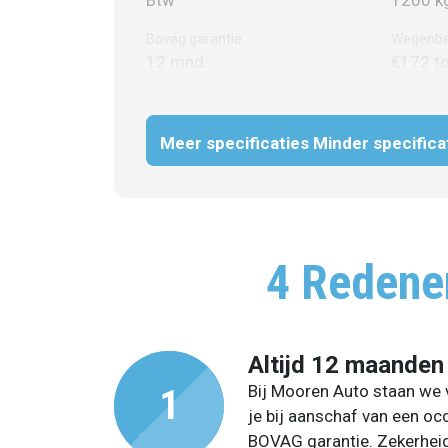
Bovag garantie
Wegenbe
12 mnd.
€172 t
Meer specificaties
Minder specifica
4 Redene
Altijd 12 maanden
Bij Mooren Auto staan we v
je bij aanschaf van een oc
BOVAG garantie. Zekerheid