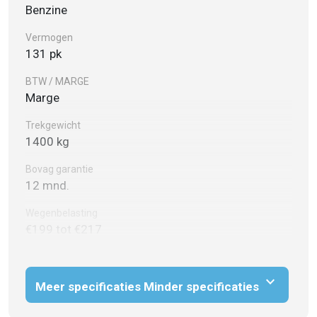
Benzine
Vermogen
131 pk
BTW / MARGE
Marge
Trekgewicht
1400 kg
Bovag garantie
12 mnd.
Wegenbelasting
€199 tot €217
expand_more
Meer specificaties
Minder specificaties