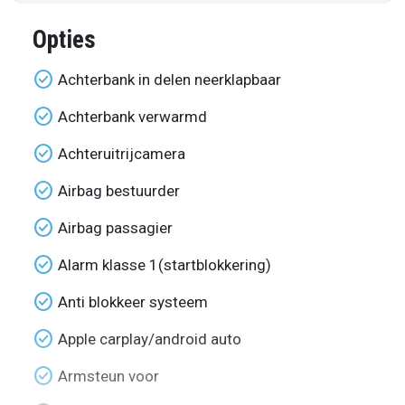
Opties
check_circle
Achterbank in delen neerklapbaar
check_circle
Achterbank verwarmd
check_circle
Achteruitrijcamera
check_circle
Airbag bestuurder
check_circle
Airbag passagier
check_circle
Alarm klasse 1(startblokkering)
check_circle
Anti blokkeer systeem
check_circle
Apple carplay/android auto
check_circle
Armsteun voor