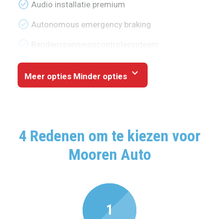
check_circle
Audio installatie premium
check_circle
Autonomous emergency braking
check_circle
Bandenspanningscontrolesysteem
expand_more
Meer opties
Minder opties
4 Redenen om te kiezen voor
Mooren Auto