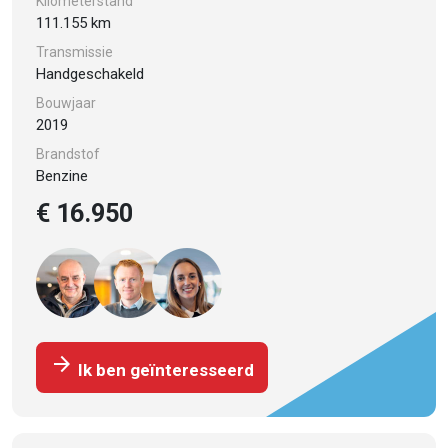
Kilometerstand
111.155 km
Transmissie
Handgeschakeld
Bouwjaar
2019
Brandstof
Benzine
€ 16.950
arrow_forward
Ik ben geïnteresseerd