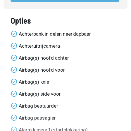
Opties
check_circle
Achterbank in delen neerklapbaar
check_circle
Achteruitrijcamera
check_circle
Airbag(s) hoofd achter
check_circle
Airbag(s) hoofd voor
check_circle
Airbag(s) knie
check_circle
Airbag(s) side voor
check_circle
Airbag bestuurder
check_circle
Airbag passagier
check_circle
Alarm klasse 1(startblokkering)