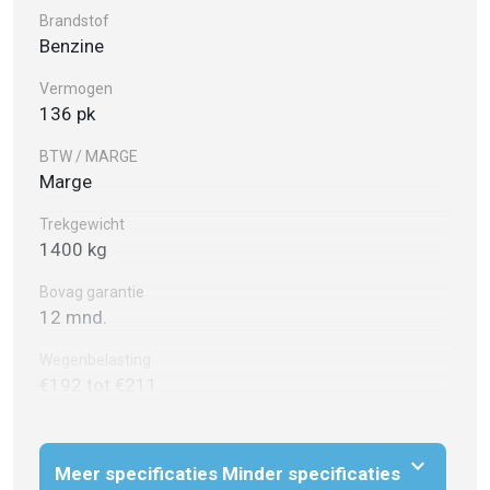
Brandstof
Benzine
Vermogen
136 pk
BTW / MARGE
Marge
Trekgewicht
1400 kg
Bovag garantie
12 mnd.
Wegenbelasting
€192 tot €211
expand_more
Meer specificaties
Minder specificaties