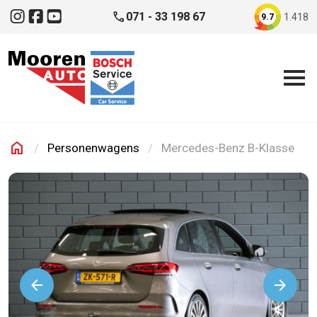
Direct naar inhoud
phone
071 - 33 198 67
1.418
9.7
Instagram
Facebook
YouTube
home
Personenwagens
Mercedes-Benz B-Klasse
Mooren Auto
arrow_back
arrow_forward
Volgende
Vorige