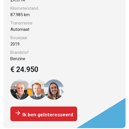
Kilometerstand
87.985 km
Transmissie
Automaat
Bouwjaar
2019
Brandstof
Benzine
€ 24.950
arrow_forward
Ik ben geïnteresseerd