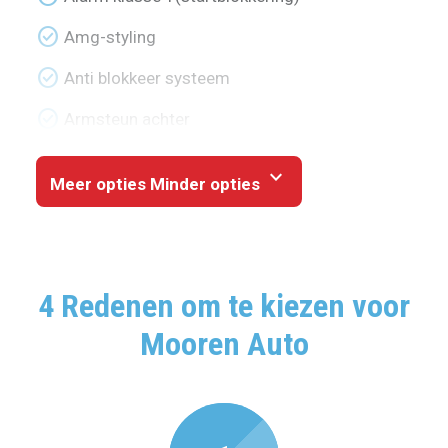
check_circle
Amg-styling
check_circle
Anti blokkeer systeem
check_circle
Armsteun achter
expand_more
Meer opties
Minder opties
4 Redenen om te kiezen voor
Mooren Auto