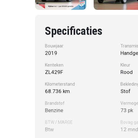
Specificaties
Bouwjaar
Transmis
2019
Handge
Kenteken
Kleur
ZL429F
Rood
Kilometerstand
Bekledin
68.736 km
Stof
Brandstof
Vermog
Benzine
73 pk
BTW / MARGE
Bovag ga
Btw
12 mnd