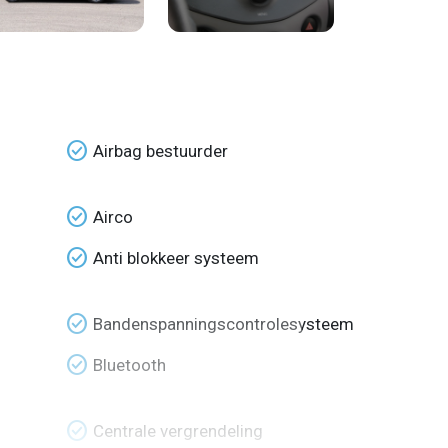
check_circle
Airbag bestuurder
check_circle
Airco
check_circle
Anti blokkeer systeem
check_circle
Bandenspanningscontrolesysteem
check_circle
Bluetooth
check_circle
Centrale vergrendeling