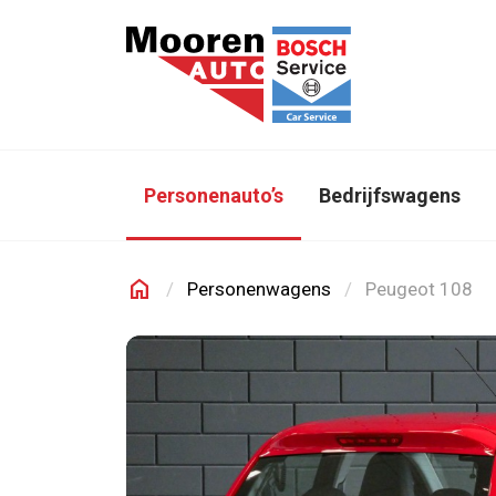
Direct naar inhoud
Personenauto’s
Bedrijfswagens
home
Personenwagens
Peugeot 108
Mooren Auto