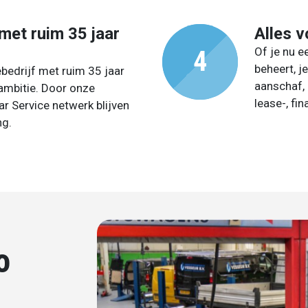
 met ruim 35 jaar
Alles v
Of je nu 
beheert, j
bedrijf met ruim 35 jaar
aanschaf,
 ambitie. Door onze
lease-, fi
ar Service netwerk blijven
ng.
o