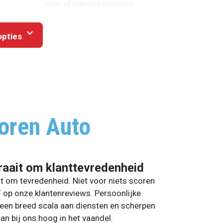
met afstandsbediening
expand_more
opties
oren Auto
raait om klanttevredenheid
it om tevredenheid. Niet voor niets scoren
7 op onze klantenreviews. Persoonlijke
een breed scala aan diensten en scherpen
aan bij ons hoog in het vaandel.