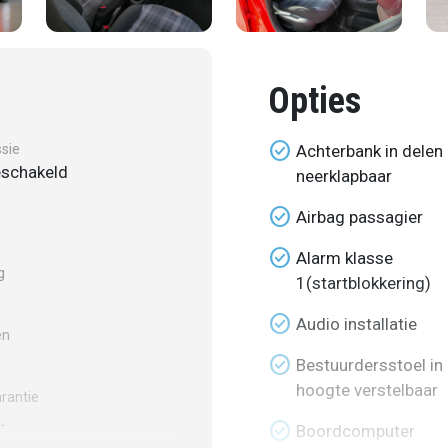
Opties
check_circle
sie
Achterbank in delen
schakeld
neerklapbaar
check_circle
Airbag passagier
check_circle
Alarm klasse
g
1(startblokkering)
check_circle
Audio installatie
en
check_circle
Bestuurdersstoel in
hoogte verstelbaar
rantie
.
check_circle
Boordcomputer