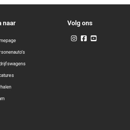
 naar
Volg ons
mepage
Instagram
Facebook
YouTube
rsonenauto’s
drijfswagens
catures
rhalen
am