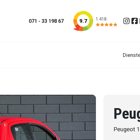
1.418
9.7
071 - 33 198 67
Insta
Fa
Dienst
Peu
Peugeot 10