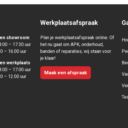
Werkplaatsafspraak
Ga
den showroom
Plan je werkplaatsafspraak online. Of
Ho
.00 – 17.30 uur
het nu gaat om APK, onderhoud,
0 – 16.00 uur
banden of reparaties, wij staan voor
Pe
je klaar!
den werkplaats
Be
.00 – 17.00 uur
Maak een afspraak
Va
0 – 12.00 uur
Ve
Te