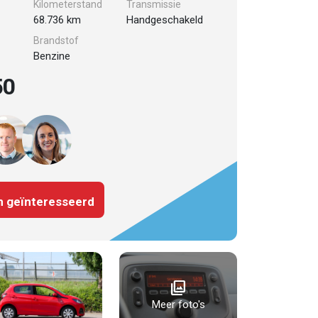
Kilometerstand
Transmissie
68.736 km
Handgeschakeld
Brandstof
Benzine
50
n geïnteresseerd
photo_library
Meer foto's