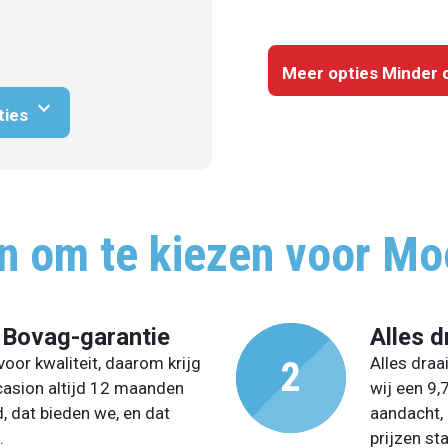
Meer opties
Minder 
expand_more
ties
n om te kiezen voor Mo
 Bovag-garantie
Alles d
oor kwaliteit, daarom krijg
Alles draa
casion altijd 12 maanden
wij een 9,
, dat bieden we, en dat
aandacht, 
.
prijzen st