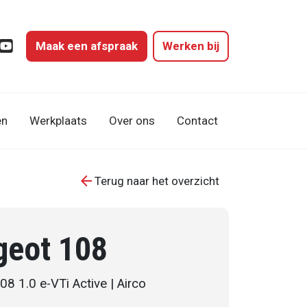
Maak een afspraak
Werken bij
gram
cebook
YouTube
en
Werkplaats
Over ons
Contact
arrow_back
Terug naar het overzicht
geot 108
8 1.0 e-VTi Active | Airco