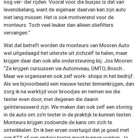
nog ver- der rijden. Vooral voor die busjes is dat van
levensbelang, want de eigenaar daarvan kan zijn auto
niet lang missen. Het is ook motiverend voor de
monteurs. Toch veel leuker dan alleen oliefilters
vervangen.”
Wat dat betreft worden de monteurs van Mooren Auto
wel uitgedaagd het uiterste uit zichzelf te halen, maar
krijgen daar dan ook alle ondersteuning bij. Jos Mooren:
“Ze krijgen cursussen via Autoniveau, GMTO, Bosch…
Maar we organiseren ook zelf work- shops in het bedrijf.
Als we bijvoorbeeld een nieuwe tester binnenkrijgen, dan
zorg ik na werktijd voor broodjes en nemen we die
tester even door, met degenen die daarin
geïnteresseerd zijn. We maken dan ook zelf een storing
in de auto om zo’n tester in de praktijk te kunnen testen.
Monteurs krijgen zodoende de kans om zich te
ontwikkelen. En ik ben ervan overtuigd dat je goed met
een KTS of een andere tester moet kunnen werken. Je