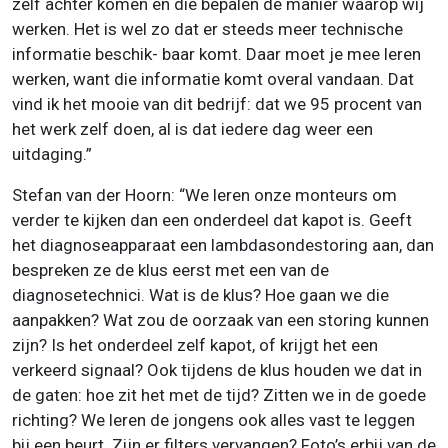
zelf achter komen en die bepalen de manier waarop wij
werken. Het is wel zo dat er steeds meer technische
informatie beschik- baar komt. Daar moet je mee leren
werken, want die informatie komt overal vandaan. Dat
vind ik het mooie van dit bedrijf: dat we 95 procent van
het werk zelf doen, al is dat iedere dag weer een
uitdaging.”
Stefan van der Hoorn: “We leren onze monteurs om
verder te kijken dan een onderdeel dat kapot is. Geeft
het diagnoseapparaat een lambdasondestoring aan, dan
bespreken ze de klus eerst met een van de
diagnosetechnici. Wat is de klus? Hoe gaan we die
aanpakken? Wat zou de oorzaak van een storing kunnen
zijn? Is het onderdeel zelf kapot, of krijgt het een
verkeerd signaal? Ook tijdens de klus houden we dat in
de gaten: hoe zit het met de tijd? Zitten we in de goede
richting? We leren de jongens ook alles vast te leggen
bij een beurt. Zijn er filters vervangen? Foto’s erbij van de