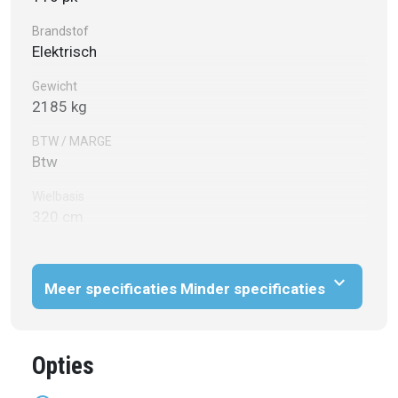
Brandstof
Elektrisch
Gewicht
2185 kg
BTW / MARGE
Btw
Wielbasis
320 cm
expand_more
Meer specificaties
Minder specificaties
Opties