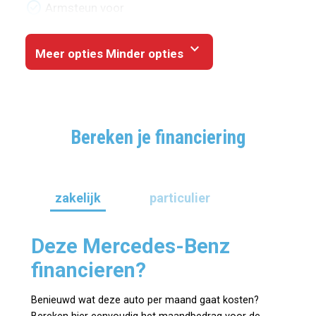
check_circle
Armsteun voor
expand_more
Meer opties
Minder opties
Bereken je financiering
zakelijk
particulier
Deze Mercedes-Benz
financieren?
Benieuwd wat deze auto per maand gaat kosten?