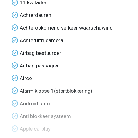
check_circle
11 kw lader
check_circle
Achterdeuren
check_circle
Achteropkomend verkeer waarschuwing
check_circle
Achteruitrijcamera
check_circle
Airbag bestuurder
check_circle
Airbag passagier
check_circle
Airco
check_circle
Alarm klasse 1(startblokkering)
check_circle
Android auto
check_circle
Anti blokkeer systeem
check_circle
Apple carplay