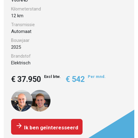
Kilometerstand
12 km
Transmissie
Automaat
Bouwjaar
2025
Brandstof
Elektrisch
Excl btw.
Per mnd.
€ 37.950
€ 542
arrow_forward
Ik ben geïnteresseerd