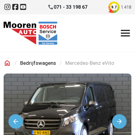
Direct naar inhoud
phone
071 - 33 198 67
1.418
9.7
Instagram
Facebook
YouTube
home
Bedrijfswagens
Mercedes-Benz eVito
Mooren Auto
arrow_back
arrow_forward
Volgende
Vorige