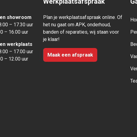
Werkplaatsafspraak
Ga
den showroom
Plan je werkplaatsafspraak online. Of
Ho
.00 – 17.30 uur
het nu gaat om APK, onderhoud,
0 – 16.00 uur
banden of reparaties, wij staan voor
Pe
je klaar!
den werkplaats
Be
.00 – 17.00 uur
Maak een afspraak
Va
0 – 12.00 uur
Ve
Te