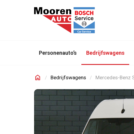
Direct naar inhoud
Personenauto’s
Bedrijfswagens
home
Bedrijfswagens
Mercedes-Benz S
Mooren Auto