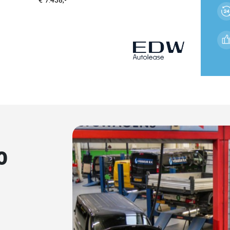
€ 7.438,-
o