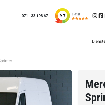
1.418
9.7
071 - 33 198 67
Insta
Fa
Dienst
printer
Mer
Spri