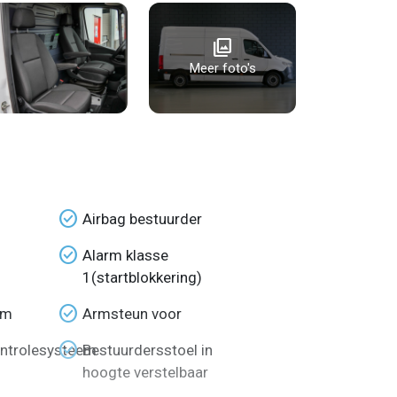
photo_library
Meer foto's
check_circle
Airbag bestuurder
check_circle
Alarm klasse
1(startblokkering)
check_circle
em
Armsteun voor
check_circle
ntrolesysteem
Bestuurdersstoel in
hoogte verstelbaar