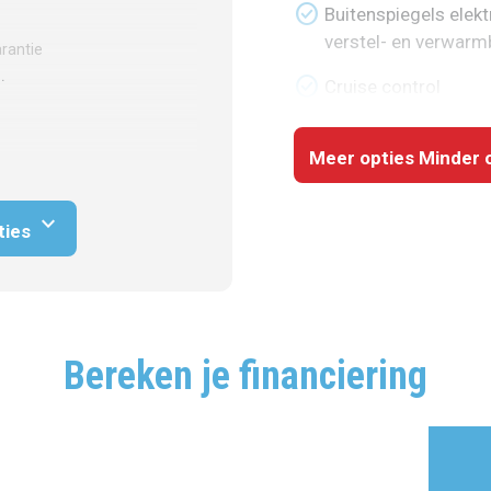
check_circle
Buitenspiegels elekt
verstel- en verwarm
rantie
.
check_circle
Cruise control
Meer opties
Minder 
expand_more
ties
Bereken je financiering