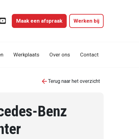
Maak een afspraak
Werken bij
gram
cebook
YouTube
en
Werkplaats
Over ons
Contact
arrow_back
Terug naar het overzicht
cedes-Benz
nter