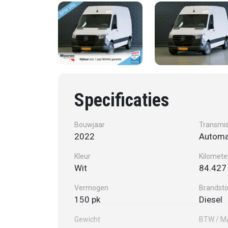
Specificaties
Bouwjaar
Transmis
2022
Automa
Kleur
Kilomete
Wit
84.427
Vermogen
Brandsto
150 pk
Diesel
Gewicht
BTW / 