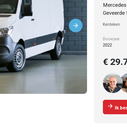
Mercedes-
Geveerde 
arrow_forward
Kenteken
Vorige
Bouwjaar
2022
€ 29.
arrow_forward
Ik be