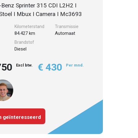
Benz Sprinter 315 CDI L2H2 I
Stoel I Mbux I Camera I Mc3693
Kilometerstand
Transmissie
84.427 km
Automaat
Brandstof
Diesel
750
€ 430
Excl btw.
Per mnd.
n geïnteresseerd