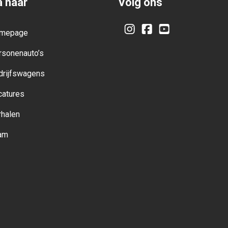
 naar
Volg ons
mepage
Instagram
Facebook
YouTube
rsonenauto’s
drijfswagens
catures
rhalen
am