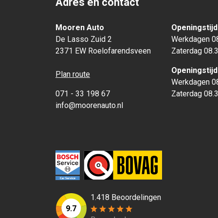
Adres en contact
Mooren Auto
Openingstij
De Lasso Zuid 2
Werkdagen 08
2371 EW Roelofarendsveen
Zaterdag 08.3
Openingstij
Plan route
Werkdagen 08
071 - 33 198 67
Zaterdag 08.3
info@moorenauto.nl
1.418 Beoordelingen
9.7