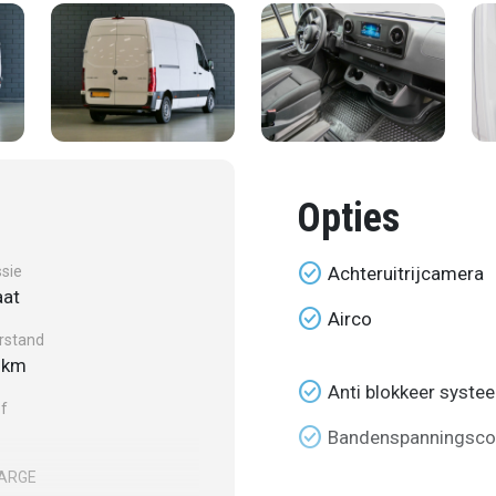
Opties
check_circle
sie
Achteruitrijcamera
at
check_circle
Airco
rstand
 km
check_circle
Anti blokkeer syste
f
check_circle
Bandenspanningsco
MARGE