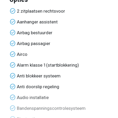
check_circle
2 zitplaatsen rechtsvoor
check_circle
Aanhanger assistent
check_circle
Airbag bestuurder
check_circle
Airbag passagier
check_circle
Airco
check_circle
Alarm klasse 1(startblokkering)
check_circle
Anti blokkeer systeem
check_circle
Anti doorslip regeling
check_circle
Audio installatie
check_circle
Bandenspanningscontrolesysteem