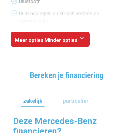
check_circle
Bluetooth
check_circle
Buitenspiegels elektrisch verstel- en
verwarmbaar
expand_more
Meer opties
Minder opties
Bereken je financiering
zakelijk
particulier
Deze Mercedes-Benz
financieren?