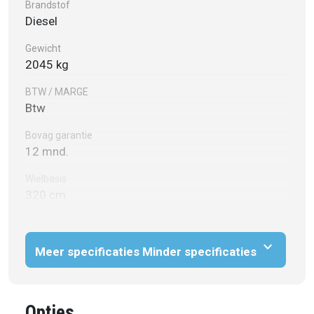
Brandstof
Diesel
Gewicht
2045 kg
BTW / MARGE
Btw
Bovag garantie
12 mnd.
Wielbasis
320 cm
expand_more
Meer specificaties
Minder specificaties
Opties