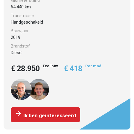
Kilometerstand
64.440 km
Transmissie
Handgeschakeld
Bouwjaar
2019
Brandstof
Diesel
Excl btw.
Per mnd.
€ 28.950
€ 418
arrow_forward
Ik ben geïnteresseerd